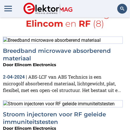
Alle items met de tags
Elincom
en
RF
(8)
Zoeken
Breedband microwave absorberend
materiaal
Door
Elincom Electronics
ABS-LCF van ABS Technics is een
2-04-2024
|
microgolf absorberend materiaal, lichtgewicht, plat,
flexibel, met een open-cel structuur. Het bestaat uit e...
Stroom injectoren voor RF geleide
immuniteitstesten
Door
Elincom Electronics