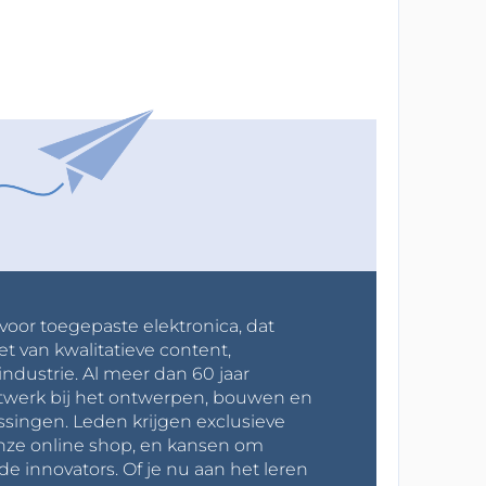
 voor toegepaste elektronica, dat
et van kwalitatieve content,
industrie. Al meer dan 60 jaar
werk bij het ontwerpen, bouwen en
ssingen. Leden krijgen exclusieve
onze online shop, en kansen om
innovators. Of je nu aan het leren