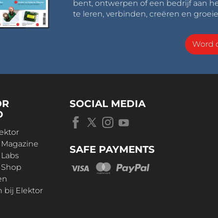
bent, ontwerpen of een bedrijf aan he
te leren, verbinden, creëren en groeie
Word o
OR
SOCIAL MEDIA
D
ektor
r Magazine
SAFE PAYMENTS
 Labs
r Shop
en
bij Elektor