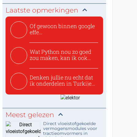
Laatste opmerkingen
Of gewoon binnen google
effe
zoeken:https://www.ti...
Wat Python nou zo goed
zou maken, kan ik ook
niet...
Denken jullie nu echt dat
ik onderdelen in Turkije...
Meest gelezen
Direct vloeistofgekoelde
vermogensmodules voor
tractieomvormers in