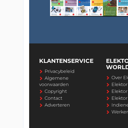
KLANTENSERVICE
ELEKT
WORL
Privacybeleid
Over El
Algemene
voorwaarden
Elekto
Copyright
Elektor
Contact
Elekto
Adverteren
Indien
Werken 