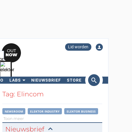
Lid worden
RO
LABS
NIEUWSBRIEF
STORE
eken
Tag: Elincom
NEWSROOM
ELEKTOR INDUSTRY
ELEKTOR BUSINESS
Toon meer
Nieuwsbrief