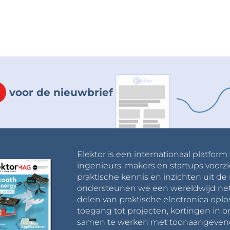
voor de nieuwbrief
Elektor is een internationaal platform
ingenieurs, makers en startups voorzi
praktische kennis en inzichten uit de 
ondersteunen we een wereldwijd net
delen van praktische electronica oplo
toegang tot projecten, kortingen in 
samen te werken met toonaangevende 