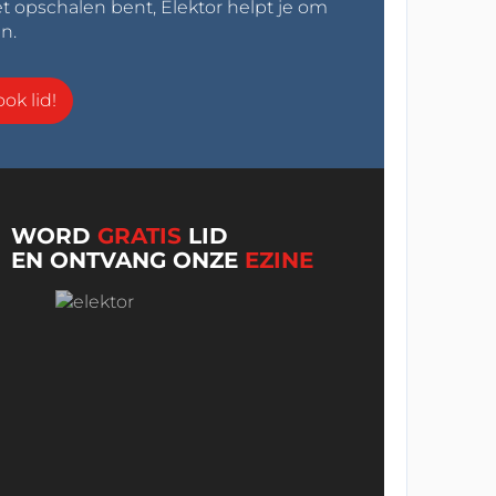
t opschalen bent, Elektor helpt je om
n.
ok lid!
WORD
GRATIS
LID
EN ONTVANG ONZE
EZINE