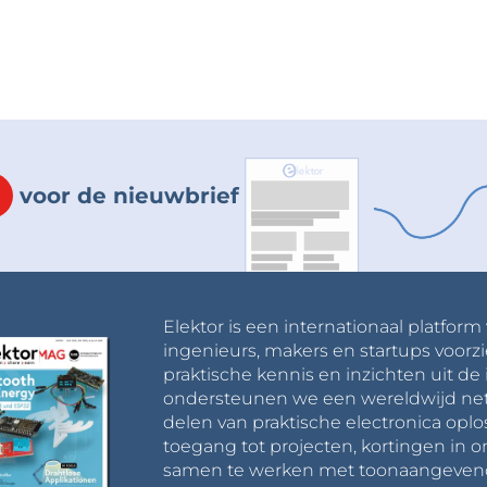
voor de nieuwbrief
Elektor is een internationaal platform
ingenieurs, makers en startups voorzi
praktische kennis en inzichten uit de 
ondersteunen we een wereldwijd net
delen van praktische electronica oplo
toegang tot projecten, kortingen in 
samen te werken met toonaangevende 