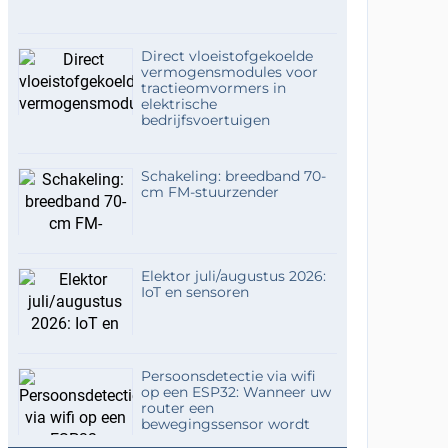
Direct vloeistofgekoelde
vermogensmodules voor
tractieomvormers in
elektrische
bedrijfsvoertuigen
Schakeling: breedband 70-
cm FM-stuurzender
Elektor juli/augustus 2026:
IoT en sensoren
Persoonsdetectie via wifi
op een ESP32: Wanneer uw
router een
bewegingssensor wordt