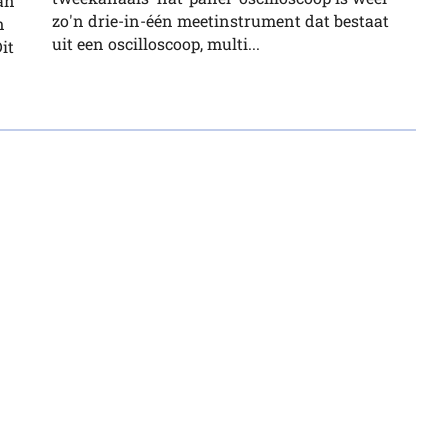
an
zo'n drie-in-één meetinstrument dat bestaat
n
uit een oscilloscoop, multi...
it