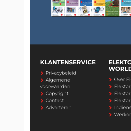
KLANTENSERVICE
ELEKT
WORL
Privacybeleid
Over El
Algemene
voorwaarden
Elekto
Copyright
Elektor
Contact
Elekto
Adverteren
Indien
Werken 