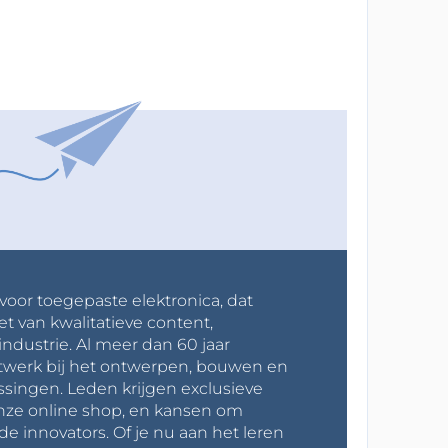
 voor toegepaste elektronica, dat
et van kwalitatieve content,
industrie. Al meer dan 60 jaar
werk bij het ontwerpen, bouwen en
ssingen. Leden krijgen exclusieve
onze online shop, en kansen om
innovators. Of je nu aan het leren