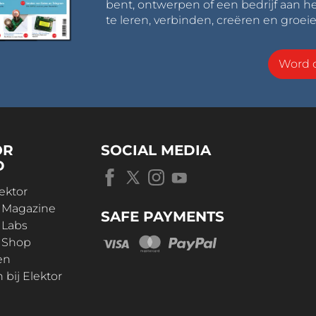
bent, ontwerpen of een bedrijf aan he
te leren, verbinden, creëren en groeie
Word o
OR
SOCIAL MEDIA
D
ektor
r Magazine
SAFE PAYMENTS
 Labs
r Shop
en
bij Elektor