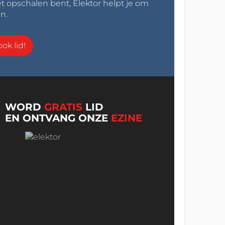
t opschalen bent, Elektor helpt je om
n.
ok lid!
WORD
GRATIS
LID
EN ONTVANG ONZE
EZINE