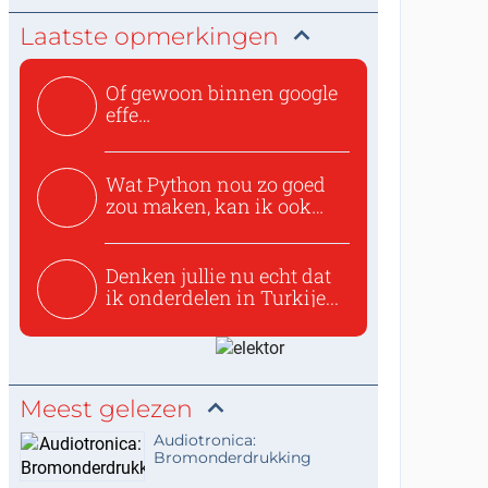
Laatste opmerkingen
Of gewoon binnen google
effe
zoeken:https://www.ti...
Wat Python nou zo goed
zou maken, kan ik ook
niet...
Denken jullie nu echt dat
ik onderdelen in Turkije...
Meest gelezen
Audiotronica:
Bromonderdrukking