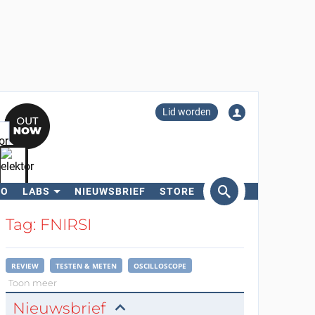
Lid worden
RO
LABS
NIEUWSBRIEF
STORE
eken
Tag: FNIRSI
REVIEW
TESTEN & METEN
OSCILLOSCOPE
Toon meer
Nieuwsbrief