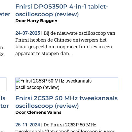
Fnirsi DPOS350P 4-in-1 tablet-
eter
oscilloscoop (review)
Door
Harry Baggen
Bij de nieuwste oscilloscoop van
24-07-2025
|
Fnirsi hebben de Chinese ontwerpers het
klaar gespeeld om nog meer functies in één
en
apparaat te stoppen dan...
x.
ls
Fnirsi 2C53P 50 MHz tweekanaals
tor
oscilloscoop (review)
Door
Clemens Valens
De Fnirsi 2C53P 50 MHz
25-11-2024
|
tweekanaals 'flat-panel' oscilloscoop is weer