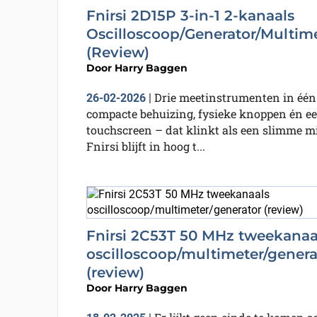
Fnirsi 2D15P 3-in-1 2-kanaals
Oscilloscoop/Generator/Multim
(Review)
Door
Harry Baggen
Drie meetinstrumenten in één
26-02-2026
|
compacte behuizing, fysieke knoppen én e
touchscreen – dat klinkt als een slimme mi
Fnirsi blijft in hoog t...
Fnirsi 2C53T 50 MHz tweekanaa
oscilloscoop/multimeter/genera
(review)
Door
Harry Baggen