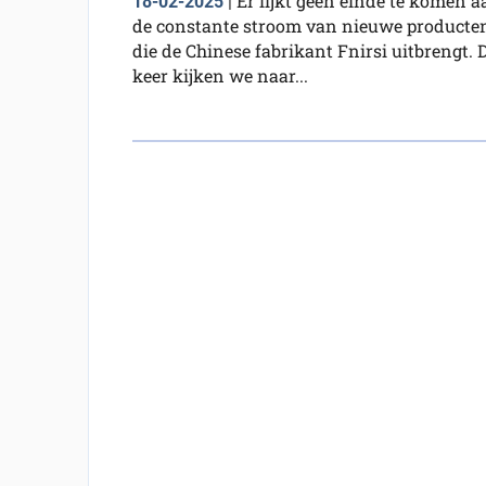
Er lijkt geen einde te komen a
18-02-2025
|
de constante stroom van nieuwe producte
die de Chinese fabrikant Fnirsi uitbrengt. D
keer kijken we naar...