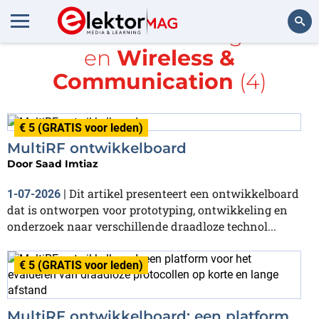
Alle items met de tags
GPS
en
Wireless &
Zoeken
Communication
(4)
€ 5 (GRATIS voor leden)
MultiRF ontwikkelboard
Door
Saad Imtiaz
Dit artikel presenteert een ontwikkelboard
1-07-2026
|
dat is ontworpen voor prototyping, ontwikkeling en
onderzoek naar verschillende draadloze technol...
€ 5 (GRATIS voor leden)
MultiRF ontwikkelboard: een platform