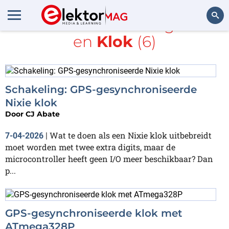
Alle items met de tags
GPS
en
Klok
(6)
Zoeken
Schakeling: GPS-gesynchroniseerde
Nixie klok
Door
CJ Abate
Wat te doen als een Nixie klok uitbebreidt
7-04-2026
|
moet worden met twee extra digits, maar de
microcontroller heeft geen I/O meer beschikbaar? Dan
p...
GPS‑gesynchroniseerde klok met
ATmega328P