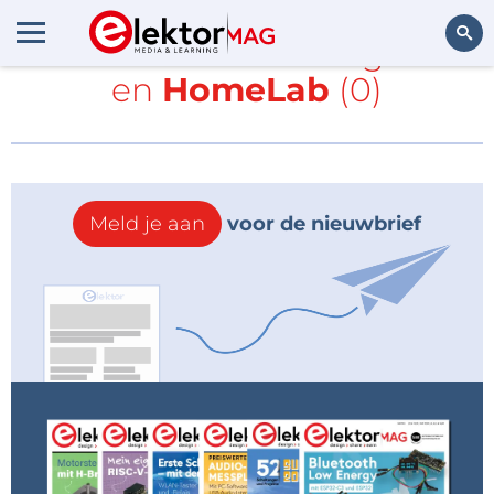
Alle items met de tags
I2C
en
HomeLab
(0)
Zoeken
Meld je aan
voor de nieuwbrief