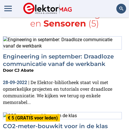
Alle items met de tags
I2C
en
Sensoren
(5)
Zoeken
Engineering in september: Draadloze
communicatie vanaf de werkbank
Door
CJ Abate
De Elektor-bibliotheek staat vol met
28-09-2022
|
opmerkelijke projecten en tutorials over draadloze
communicatie. We kijken we terug op enkele
memorabel...
€ 5 (GRATIS voor leden)
CO2-meter-bouwkit voor in de klas