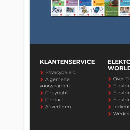
KLANTENSERVICE
ELEKT
WORL
Privacybeleid
Over El
Algemene
voorwaarden
Elekto
Copyright
Elektor
Contact
Elekto
Adverteren
Indien
Werken 