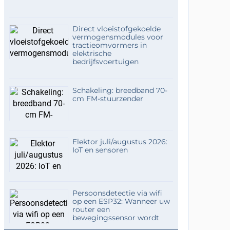
Direct vloeistofgekoelde
vermogensmodules voor
tractieomvormers in
elektrische
bedrijfsvoertuigen
Schakeling: breedband 70-
cm FM-stuurzender
Elektor juli/augustus 2026:
IoT en sensoren
Persoonsdetectie via wifi
op een ESP32: Wanneer uw
router een
bewegingssensor wordt