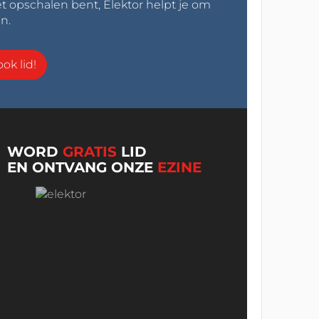
t opschalen bent, Elektor helpt je om
n.
ok lid!
WORD
GRATIS
LID
EN ONTVANG ONZE
EZINE