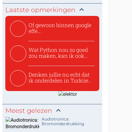
Laatste opmerkingen
Of gewoon binnen google
effe
zoeken:https://www.ti...
Wat Python nou zo goed
zou maken, kan ik ook
niet...
Denken jullie nu echt dat
ik onderdelen in Turkije...
Meest gelezen
Audiotronica:
Bromonderdrukking