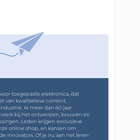
 voor toegepaste elektronica, dat
et van kwalitatieve content,
industrie. Al meer dan 60 jaar
werk bij het ontwerpen, bouwen en
ssingen. Leden krijgen exclusieve
onze online shop, en kansen om
innovators. Of je nu aan het leren