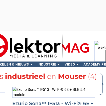
KELEN & NIEUWS
INDUSTRIE
VIDEO
ACADEMY P
Zo
gs
industrieel
en
Mouser
(4)
Ezurio Sona™ IF513 - Wi-Fi® 6E +