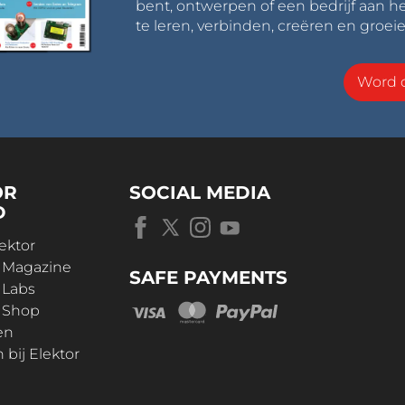
bent, ontwerpen of een bedrijf aan he
te leren, verbinden, creëren en groeie
Word o
OR
SOCIAL MEDIA
D
ektor
r Magazine
SAFE PAYMENTS
 Labs
r Shop
en
bij Elektor