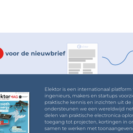
voor de nieuwbrief
Elektor is een internationaal platform
ingenieurs, makers en startups voorzi
praktische kennis en inzichten uit de 
ondersteunen we een wereldwijd net
delen van praktische electronica oplo
toegang tot projecten, kortingen in 
samen te werken met toonaangevende 