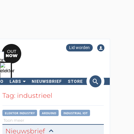
Lid worden
RO
LABS
NIEUWSBRIEF
STORE
eken
Tag: industrieel
ELEKTOR INDUSTRY
ARDUINO
INDUSTRIAL IOT
Toon meer
Nieuwsbrief