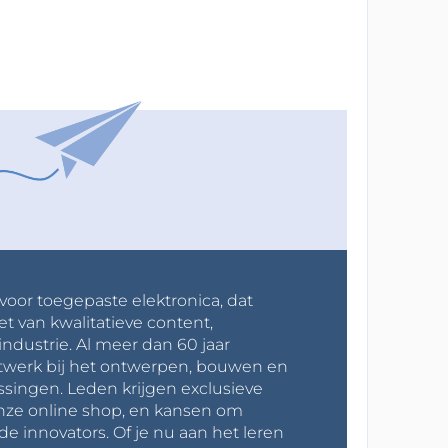
 voor toegepaste elektronica, dat
et van kwalitatieve content,
industrie. Al meer dan 60 jaar
werk bij het ontwerpen, bouwen en
ssingen. Leden krijgen exclusieve
onze online shop, en kansen om
innovators. Of je nu aan het leren