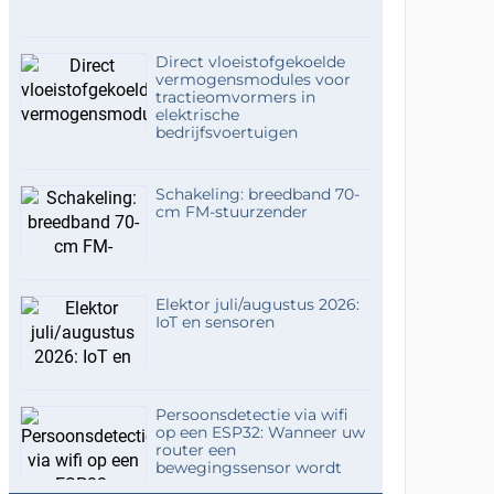
Direct vloeistofgekoelde
vermogensmodules voor
tractieomvormers in
elektrische
bedrijfsvoertuigen
Schakeling: breedband 70-
cm FM-stuurzender
Elektor juli/augustus 2026:
IoT en sensoren
Persoonsdetectie via wifi
op een ESP32: Wanneer uw
router een
bewegingssensor wordt