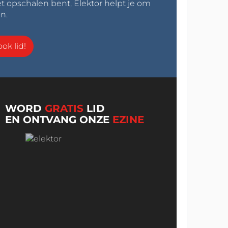
t opschalen bent, Elektor helpt je om
n.
ok lid!
WORD
GRATIS
LID
EN ONTVANG ONZE
EZINE