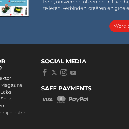
bent, ontwerpen of een bedrijf aan he
te leren, verbinden, creëren en groeie
Word o
OR
SOCIAL MEDIA
D
ektor
r Magazine
SAFE PAYMENTS
 Labs
r Shop
en
bij Elektor