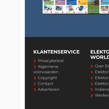
KLANTENSERVICE
ELEKT
WORL
Privacybeleid
Over El
Algemene
voorwaarden
Elekto
Copyright
Elektor
Contact
Elekto
Adverteren
Indien
Werken 