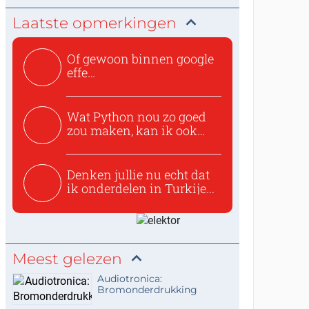
Laatste opmerkingen
Of gewoon binnen google
effe
zoeken:https://www.ti...
Wat Python nou zo goed
zou maken, kan ik ook
niet...
Denken jullie nu echt dat
ik onderdelen in Turkije...
Meest gelezen
Audiotronica:
Bromonderdrukking