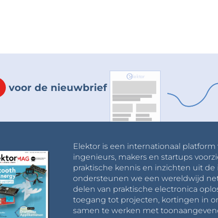
voor de nieuwbrief
Elektor is een internationaal platform
ingenieurs, makers en startups voorzi
praktische kennis en inzichten uit de 
ondersteunen we een wereldwijd net
delen van praktische electronica oplo
toegang tot projecten, kortingen in 
samen te werken met toonaangevende 