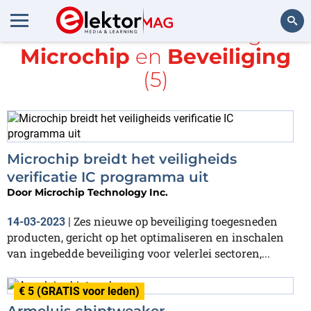
Alle items met de tags
Microchip
en
Beveiliging
Zoeken
(5)
Microchip breidt het veiligheids
verificatie IC programma uit
Door
Microchip Technology Inc.
Zes nieuwe op beveiliging toegesneden
14-03-2023
|
producten, gericht op het optimaliseren en inschalen
van ingebedde beveiliging voor velerlei sectoren,...
€ 5 (GRATIS voor leden)
Armeluis chiptweaker