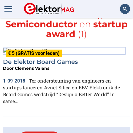
Alle items met de tags
ON
Semiconductor
en
startup
Zoeken
award
(1)
€ 5 (GRATIS voor leden)
De Elektor Board Games
Door
Clemens Valens
Ter ondersteuning van engineers en
1-09-2018
|
startups lanceren Avnet Silica en EBV Elektronik de
Board Games wedstrijd “Design a Better World” in
same...