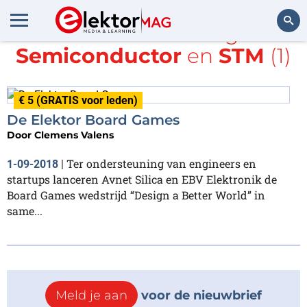
Alle items met de tags
ON
Semiconductor
en
STM
(1)
Zoeken
€ 5 (GRATIS voor leden)
De Elektor Board Games
Door
Clemens Valens
Ter ondersteuning van engineers en
1-09-2018
|
startups lanceren Avnet Silica en EBV Elektronik de
Board Games wedstrijd “Design a Better World” in
same...
Meld je aan
voor de nieuwbrief