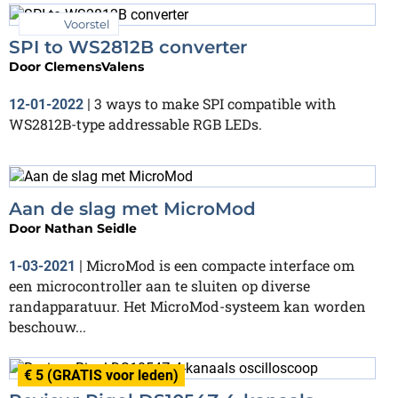
Voorstel
SPI to WS2812B converter
Door
ClemensValens
3 ways to make SPI compatible with
12-01-2022
|
WS2812B-type addressable RGB LEDs.
Aan de slag met MicroMod
Door
Nathan Seidle
MicroMod is een compacte interface om
1-03-2021
|
een microcontroller aan te sluiten op diverse
randapparatuur. Het MicroMod-systeem kan worden
beschouw...
€ 5 (GRATIS voor leden)