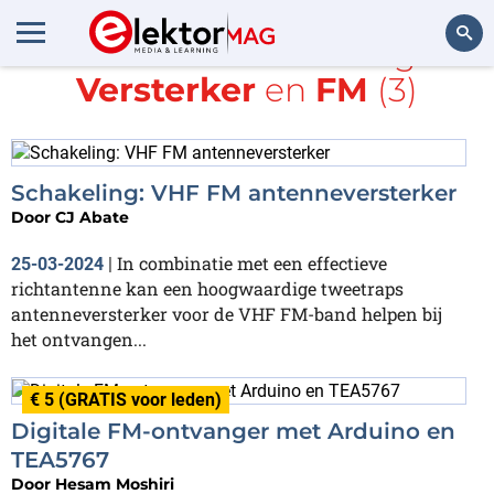
Alle items met de tags
Versterker
en
FM
(3)
Zoeken
Schakeling: VHF FM antenneversterker
Door
CJ Abate
In combinatie met een effectieve
25-03-2024
|
richtantenne kan een hoogwaardige tweetraps
antenneversterker voor de VHF FM-band helpen bij
het ontvangen...
€ 5 (GRATIS voor leden)
Digitale FM-ontvanger met Arduino en
TEA5767
Door
Hesam Moshiri