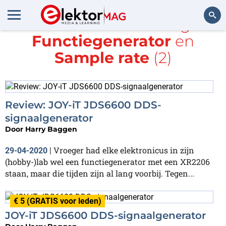
Alle items met de tags
Functiegenerator
en
Zoeken
Sample rate
(2)
Review: JOY-iT JDS6600 DDS-
signaalgenerator
Door
Harry Baggen
Vroeger had elke elektronicus in zijn
29-04-2020
|
(hobby-)lab wel een functiegenerator met een XR2206
staan, maar die tijden zijn al lang voorbij. Tegen...
€ 5 (GRATIS voor leden)
JOY-iT JDS6600 DDS-signaalgenerator