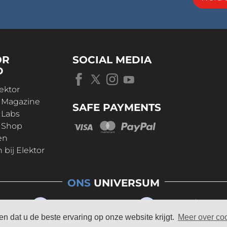
OR
SOCIAL MEDIA
D
ektor
r Magazine
SAFE PAYMENTS
 Labs
r Shop
en
bij Elektor
ONS
UNIVERSUM
n dat u de beste ervaring op onze website krijgt.
Meer over co