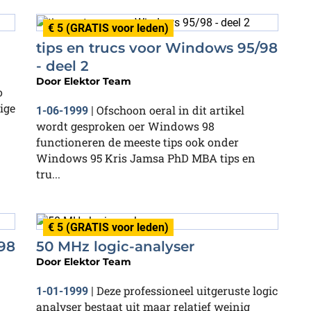
€ 5 (GRATIS voor leden)
tips en trucs voor Windows 95/98
- deel 2
Door
Elektor Team
o
ige
Ofschoon oeral in dit artikel
1-06-1999
|
wordt gesproken oer Windows 98
functioneren de meeste tips ook onder
Windows 95 Kris Jamsa PhD MBA tips en
tru...
€ 5 (GRATIS voor leden)
98
50 MHz logic-analyser
Door
Elektor Team
Deze professioneel uitgeruste logic
1-01-1999
|
analyser bestaat uit maar relatief weinig
n