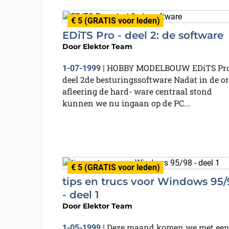
€ 5 (GRATIS voor leden)
EDiTS Pro - deel 2: de software
Door
Elektor Team
HOBBY MODELBOUW EDiTS Pr
1-07-1999
|
deel 2de besturingssoftware Nadat in de or
afleering de hard- ware centraal stond
kunnen we nu ingaan op de PC...
€ 5 (GRATIS voor leden)
tips en trucs voor Windows 95/
- deel 1
Door
Elektor Team
Deze maand komen we met ee
1-05-1999
|