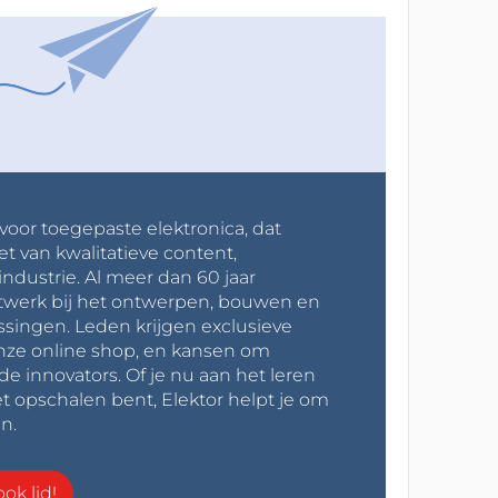
 voor toegepaste elektronica, dat
et van kwalitatieve content,
industrie. Al meer dan 60 jaar
werk bij het ontwerpen, bouwen en
ssingen. Leden krijgen exclusieve
onze online shop, en kansen om
innovators. Of je nu aan het leren
t opschalen bent, Elektor helpt je om
n.
ok lid!