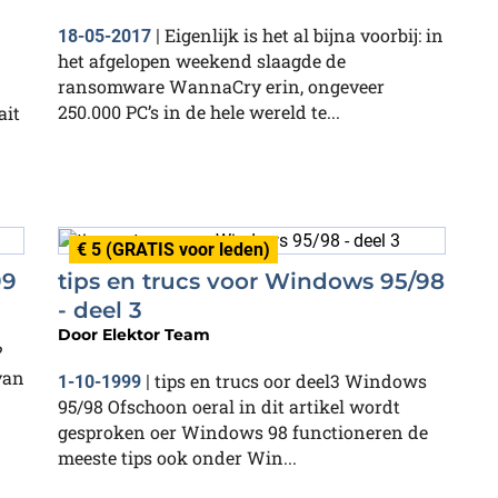
Eigenlijk is het al bijna voorbij: in
18-05-2017
|
het afgelopen weekend slaagde de
ransomware WannaCry erin, ongeveer
250.000 PC’s in de hele wereld te...
ait
€ 5 (GRATIS voor leden)
99
tips en trucs voor Windows 95/98
- deel 3
Door
Elektor Team
?
van
tips en trucs oor deel3 Windows
1-10-1999
|
95/98 Ofschoon oeral in dit artikel wordt
gesproken oer Windows 98 functioneren de
meeste tips ook onder Win...