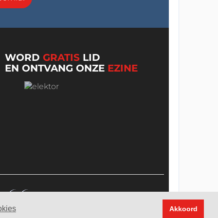
WORD
GRATIS
LID
EN ONTVANG ONZE
EZINE
okies
Akkoord