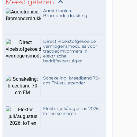
Meest gelezen
Audiotronica:
Bromonderdrukking
Direct vloeistofgekoelde
vermogensmodules voor
tractieomvormers in
elektrische
bedrijfsvoertuigen
Schakeling: breedband 70-
cm FM-stuurzender
Elektor juli/augustus 2026:
IoT en sensoren