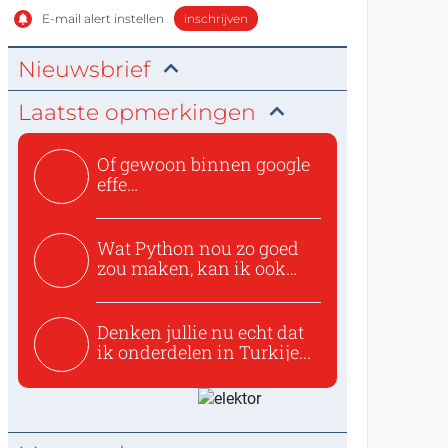
E-mail alert instellen
inschrijven
Nieuwsbrief
Laatste opmerkingen
Of gewoon binnen google
effe
zoeken:https://www.ti...
Wat Python nou zo goed
zou maken, kan ik ook
niet...
Denken jullie nu echt dat
ik onderdelen in Turkije...