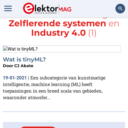
Alle items met de tags
Zelflerende systemen
en
Zoeken
Industry 4.0
(1)
Wat is tinyML?
Door
CJ Abate
Een subcategorie van kunstmatige
19-01-2021
|
intelligentie, machine learning (ML) heeft
toepassingen in een breed scala van gebieden,
waaronder atmosfer...