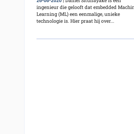
Daniel Situnayake is een
26-08-2020
|
ingenieur die gelooft dat embedded Machi
Learning (ML) een eenmalige, unieke
technologie is. Hier praat hij over...