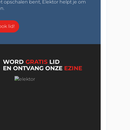
t opschalen bent, Elektor helpt je om
n.
ok lid!
WORD
GRATIS
LID
EN ONTVANG ONZE
EZINE