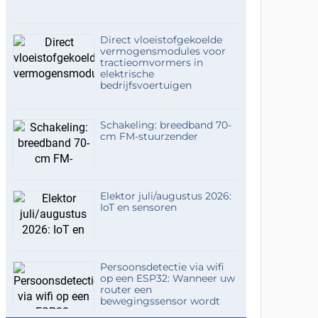
Direct vloeistofgekoelde
vermogensmodules voor
tractieomvormers in
elektrische
bedrijfsvoertuigen
Schakeling: breedband 70-
cm FM-stuurzender
Elektor juli/augustus 2026:
IoT en sensoren
Persoonsdetectie via wifi
op een ESP32: Wanneer uw
router een
bewegingssensor wordt