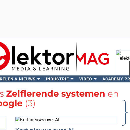
KELEN & NIEUWS
INDUSTRIE
VIDEO
ACADEMY P
Zo
gs
Zelflerende systemen
en
oogle
(3)