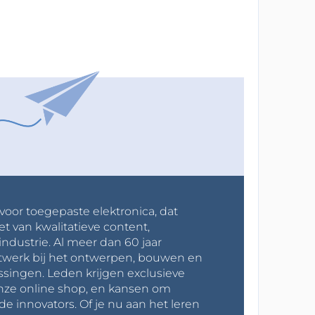
 voor toegepaste elektronica, dat
et van kwalitatieve content,
industrie. Al meer dan 60 jaar
werk bij het ontwerpen, bouwen en
ssingen. Leden krijgen exclusieve
onze online shop, en kansen om
innovators. Of je nu aan het leren