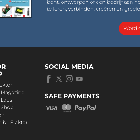
bent, ontwerpen of een bedrijf aan he
te leren, verbinden, creëren en groeie
Word o
OR
SOCIAL MEDIA
D
ektor
r Magazine
SAFE PAYMENTS
 Labs
r Shop
en
bij Elektor