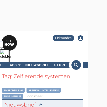
Lid worden
RO
LABS
NIEUWSBRIEF
STORE
eken
Tag: Zelflerende systemen
EMBEDDED & AI
ARTIFICIAL INTELLIGENCE
Toon meer
EDGE IMPULSE
Nieuwsbrief