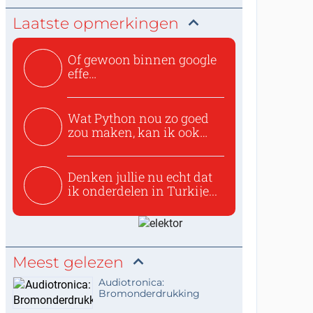
Laatste opmerkingen
Of gewoon binnen google
effe
zoeken:https://www.ti...
Wat Python nou zo goed
zou maken, kan ik ook
niet...
Denken jullie nu echt dat
ik onderdelen in Turkije...
Meest gelezen
Audiotronica:
Bromonderdrukking