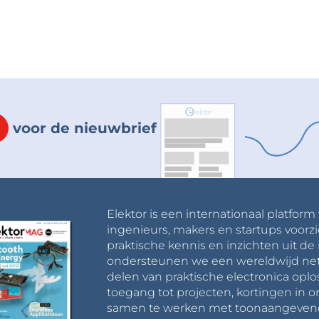
voor de nieuwbrief
Elektor is een internationaal platform
ingenieurs, makers en startups voorzi
praktische kennis en inzichten uit de 
ondersteunen we een wereldwijd net
delen van praktische electronica oplo
toegang tot projecten, kortingen in 
samen te werken met toonaangevende 