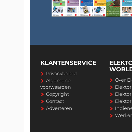
KLANTENSERVICE
ELEKT
WORL
Privacybeleid
Over El
Algemene
voorwaarden
Elekto
Copyright
Elektor
Contact
Elekto
Adverteren
Indien
Werken 