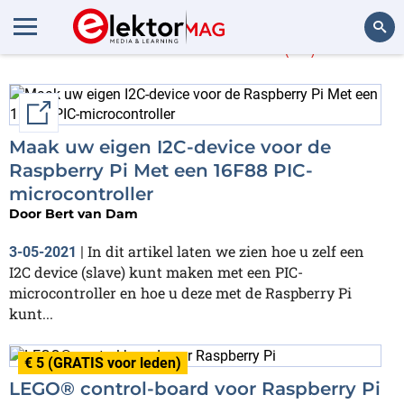
Bert van Dam
(15)
Zoeken
External link
Maak uw eigen I2C-device voor de
Raspberry Pi Met een 16F88 PIC-
microcontroller
Door
Bert van Dam
In dit artikel laten we zien hoe u zelf een
3-05-2021
|
I2C device (slave) kunt maken met een PIC-
microcontroller en hoe u deze met de Raspberry Pi
kunt...
€ 5 (GRATIS voor leden)
LEGO® control-board voor Raspberry Pi