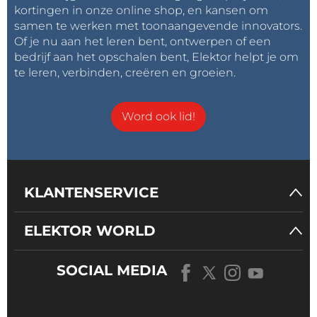
dose-rate-sensitivity (ELDRS) blootstelling en is
kortingen in onze online shop, en kansen om
ongevoelig voor gebeurtenissen die op zichzelf
samen te werken met toonaangevende innovators.
Of je nu aan het leren bent, ontwerpen of een
staan.
bedrijf aan het opschalen bent, Elektor helpt je om
te leren, verbinden, creëren en groeien.
Ontwikkelhulpmiddelen
Microchip biedt zowel hardware als software
Word ook lid!
ondersteuning. De hardware bestaat uit de LX7720
dochterkaart (DB) als interface naar Microchip’s
SAMRH71F20-EK evaluatiepakket. De DB kan ook
worden gekoppeld met Microchip’s RTG4 FPGA
ontwikkelpakket. Deze ontwikkelsystemen leveren
KLANTENSERVICE
motorregelsoftware voor toepassings-specifieke
evaluatie met de LX7720-DB.
ELEKTOR WORLD
Beschikbaarheid
SOCIAL MEDIA
De LX7720 is verkrijgbaar in MIL-PRF-38535 klasse Q
en V productieseries, ondergebracht in een 132-pens