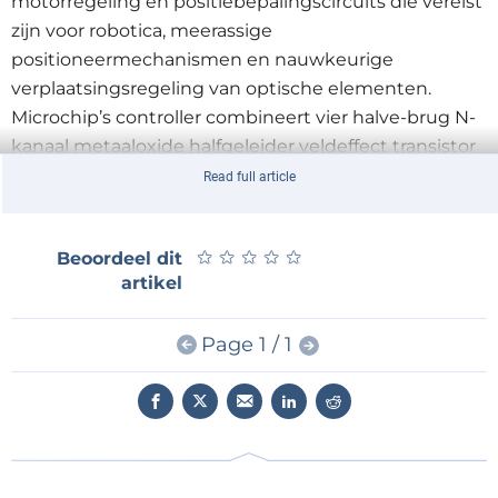
motorregeling en positiebepalingscircuits die vereist
zijn voor robotica, meerassige
positioneermechanismen en nauwkeurige
verplaatsingsregeling van optische elementen.
Microchip’s controller combineert vier halve-brug N-
kanaal metaaloxide halfgeleider veldeffect transistor
(MOSFET) stuurtrappen (drivers), vier zwevende
Read full article
differentiële stroomsensoren, een
impulsgemoduleerde resolver transformatie
★
★
★
★
★
★
★
★
★
★
Beoordeel dit
stuurtrap, drie differentiële resolver sense ingangen,
artikel
zes bi-level logica ingangen, vermogensstuurtrappen
via externe veldeffect transistoren (FET’s), regellus-
Page 1 / 1
elektronica voor spanning of stroomregeling, positie
teruglezen (resolver, potentiometer,
grenswaardeschakelaars enzovoort), storingsdetectie
en nog meer in een enkele component.
“Omdat het beperken van het gewicht en de