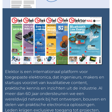
veld programmeerbare poortschakeling (FPGA)
producten en de onlangs aangekondigde SAMRH71
stralingsbestendige microcontroller (MCU) zijn ideale
aanvullende chips, van dezelfde leverancier. The
LX7720 is MIL-PRF-38535 klasse V en klasse Q
gekwalificeerd en wordt al omarmd door klanten
voor het uitvoeren van uiteenlopende
motorregeltoepassingen van robotica in de ruimte
en ruimtevaartprogramma’s voor gekwalificeerde
personen. Het is de ideale oplossing voor
ruimtevaarttoepassingen met betrekking tot
Elektor is een internationaal platform voor
motorstuurtrap servoregeling, lineaire actuator
toegepaste elektronica, dat ingenieurs, makers en
servoregeling en voor het sturen van
startups voorziet van kwalitatieve content,
praktische kennis en inzichten uit de industrie. Al
stappenmotoren, borstelloze gelijkstroom (BLDC) en
meer dan 60 jaar ondersteunen we een
permanente-magneet synchrone (PMSM) motoren.
wereldwijd netwerk bij het ontwerpen, bouwen en
De LX7720 biedt een stralingstolerantie tot 100 krad
delen van praktische electronica oplossingen.
totale ionisatiedosis (TID), 50 krad tot enhanced-low-
Leden krijgen exclusieve toegang tot projecten,