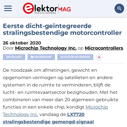
Zoeken
Eerste dicht-geïntegreerde
stralingsbestendige motorcontroller
26 oktober 2020
Door
Microchip Technology Inc.
op
Microcontrollers
+
SATELLIET
MICROCHIP
ELEKTOR BUSINESS
De noodzaak om afmetingen, gewicht en
opgenomen vermogen op satellieten en andere
systemen in de ruimte te verminderen, blijft de
lucht- en ruimtevaartsector bezighouden. Met het
combineren van meer dan 20 algemeen gebruikte
functies in een enkele chip, kondigt
Microchip
Technology Inc.
vandaag de
LX7720
stralingsbestendige gemengd-signaal