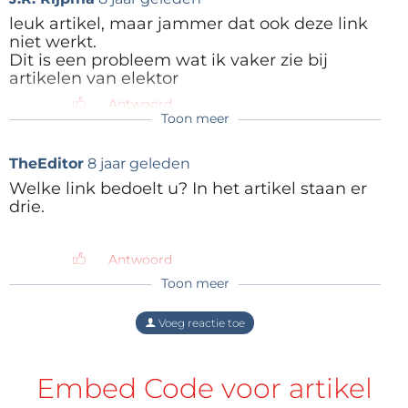
(geen knoppen, alles wordt bestuurd vanuit de Otii
leuk artikel, maar jammer dat ook deze link
PC-app). U bent inderdaad helemaal in stijl als u met
niet werkt.
uw Arc-box IoT-apparaten gaat Hier zijn de maten en
Dit is een probleem wat ik vaker zie bij
gewichten:
artikelen van elektor
Hoogte: 4,8 cm
Antwoord
Toon meer
Breedte: 11 cm
Lengte: 24,5 cm
TheEditor
8 jaar geleden
Gewicht: 480 g
Welke link bedoelt u? In het artikel staan er
drie.
Antwoord
Toon meer
In
Voeg reactie toe
tegenst
elling
Embed Code voor artikel
tot een