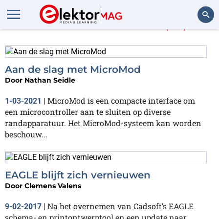
Meer over
EAGLE
(26)
Zoeken
Aan de slag met MicroMod
Door
Nathan Seidle
MicroMod is een compacte interface om
1-03-2021
|
een microcontroller aan te sluiten op diverse
randapparatuur. Het MicroMod-systeem kan worden
beschouw...
EAGLE blijft zich vernieuwen
Door
Clemens Valens
Na het overnemen van Cadsoft’s EAGLE
9-02-2017
|
schema- en printontwerptool en een update naar