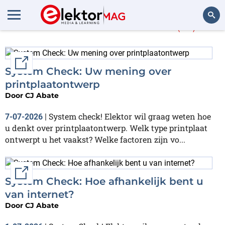
Meer over
internet
(61)
Zoeken
External link
System Check: Uw mening over
printplaatontwerp
Door
CJ Abate
System check! Elektor wil graag weten hoe
7-07-2026
|
u denkt over printplaatontwerp. Welk type printplaat
ontwerpt u het vaakst? Welke factoren zijn vo...
External link
System Check: Hoe afhankelijk bent u
van internet?
Door
CJ Abate