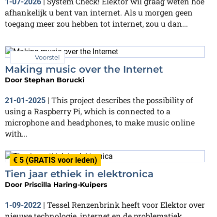
System Check! Elektor wil graag weten hoe
1-07-2026
|
afhankelijk u bent van internet. Als u morgen geen
toegang meer zou hebben tot internet, zou u dan...
Voorstel
Making music over the Internet
Door
Stephan Borucki
This project describes the possibility of
21-01-2025
|
using a Raspberry Pi, which is connected to a
microphone and headphones, to make music online
with...
€ 5 (GRATIS voor leden)
Tien jaar ethiek in elektronica
Door
Priscilla Haring-Kuipers
Tessel Renzenbrink heeft voor Elektor over
1-09-2022
|
nieuwe technologie, internet en de problematiek