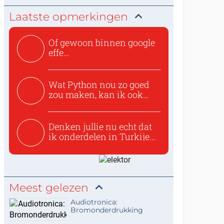
Laatste opmerkingen
Of gewoon binnen google
effe
zoeken:https://www.ti...
Wat Python nou zo goed
zou maken, kan ik ook
niet...
Denken jullie nu echt dat
ik onderdelen in Turkije...
Meest gelezen
Audiotronica:
Bromonderdrukking