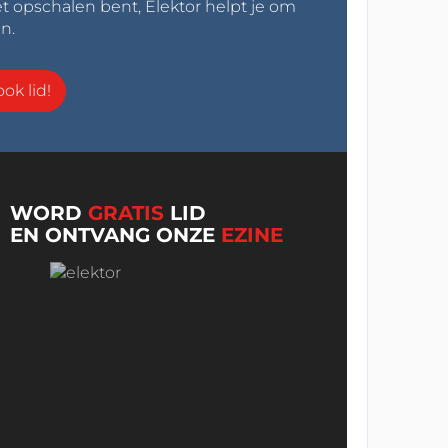
t opschalen bent, Elektor helpt je om
n.
ok lid!
WORD
GRATIS
LID
EN ONTVANG ONZE
EZINE