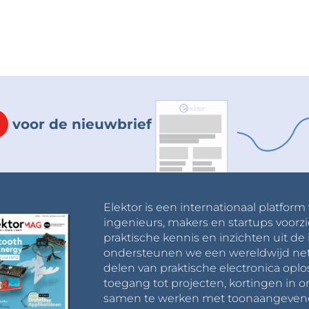
voor de nieuwbrief
Elektor is een internationaal platform
ingenieurs, makers en startups voorzi
praktische kennis en inzichten uit de 
ondersteunen we een wereldwijd net
delen van praktische electronica oplo
toegang tot projecten, kortingen in 
samen te werken met toonaangevende 