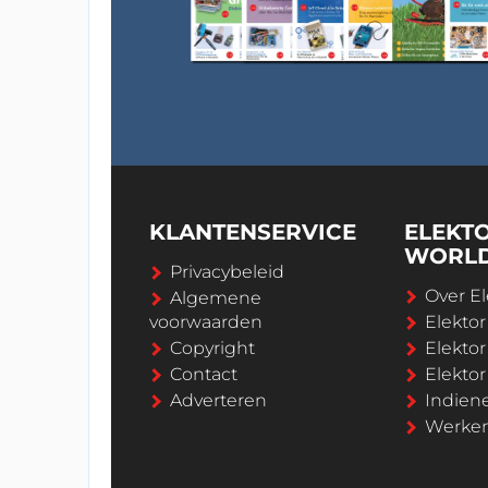
KLANTENSERVICE
ELEKT
WORL
Privacybeleid
Over El
Algemene
voorwaarden
Elekto
Copyright
Elektor
Contact
Elekto
Adverteren
Indien
Werken 