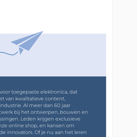
 voor toegepaste elektronica, dat
et van kwalitatieve content,
industrie. Al meer dan 60 jaar
werk bij het ontwerpen, bouwen en
ssingen. Leden krijgen exclusieve
onze online shop, en kansen om
innovators. Of je nu aan het leren