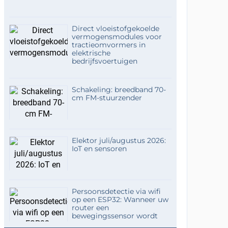
Direct vloeistofgekoelde
vermogensmodules voor
tractieomvormers in
elektrische
bedrijfsvoertuigen
Schakeling: breedband 70-
cm FM-stuurzender
Elektor juli/augustus 2026:
IoT en sensoren
Persoonsdetectie via wifi
op een ESP32: Wanneer uw
router een
bewegingssensor wordt