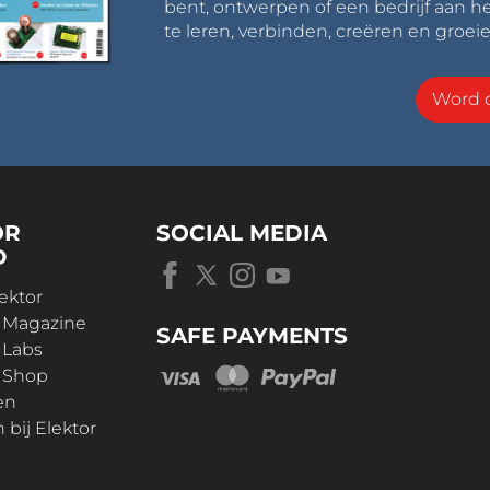
bent, ontwerpen of een bedrijf aan he
te leren, verbinden, creëren en groeie
Word o
OR
SOCIAL MEDIA
D
ektor
r Magazine
SAFE PAYMENTS
 Labs
r Shop
en
bij Elektor