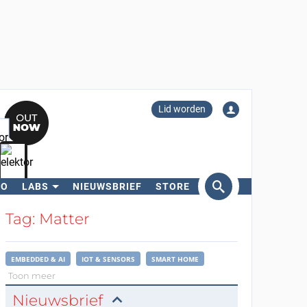
Lid worden
RO
LABS
NIEUWSBRIEF
STORE
eken
Tag: Matter
EMBEDDED & AI
IOT & SENSORS
SMART HOME
Toon meer
Nieuwsbrief