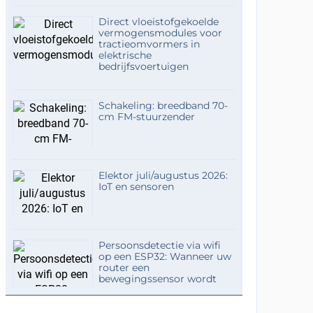
Direct vloeistofgekoelde
vermogensmodules voor
tractieomvormers in
elektrische
bedrijfsvoertuigen
Schakeling: breedband 70-
cm FM-stuurzender
Elektor juli/augustus 2026:
IoT en sensoren
Persoonsdetectie via wifi
op een ESP32: Wanneer uw
router een
bewegingssensor wordt