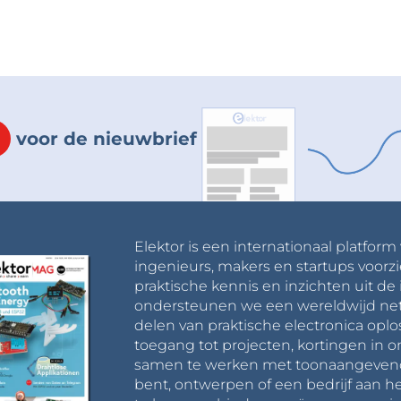
voor de nieuwbrief
Elektor is een internationaal platform
ingenieurs, makers en startups voorzi
praktische kennis en inzichten uit de 
ondersteunen we een wereldwijd net
delen van praktische electronica oplo
toegang tot projecten, kortingen in 
samen te werken met toonaangevende 
bent, ontwerpen of een bedrijf aan he