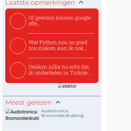
Laatste opmerkingen
Of gewoon binnen google
effe
zoeken:https://www.ti...
Wat Python nou zo goed
zou maken, kan ik ook
niet...
Denken jullie nu echt dat
ik onderdelen in Turkije...
Meest gelezen
Audiotronica:
Bromonderdrukking