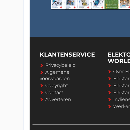
KLANTENSERVICE
ELEKT
WORL
Privacybeleid
Over El
Algemene
voorwaarden
Elekto
Copyright
Elektor
Contact
Elekto
Adverteren
Indien
Werken 