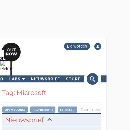
Lid worden
RO
LABS
NIEUWSBRIEF
STORE
eken
Tag: Microsoft
Toon meer
OPEN SOURCE
RASPBERRY PI
ESPRESSIF
Nieuwsbrief