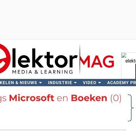
KELEN & NIEUWS
INDUSTRIE
VIDEO
ACADEMY P
Zo
gs
Microsoft
en
Boeken
(0)