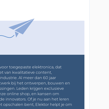
 voor toegepaste elektronica, dat
et van kwalitatieve content,
industrie. Al meer dan 60 jaar
werk bij het ontwerpen, bouwen en
ssingen. Leden krijgen exclusieve
onze online shop, en kansen om
innovators. Of je nu aan het leren
t opschalen bent, Elektor helpt je om