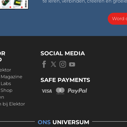
te leren, verbinden, creëren en groeie
Word o
OR
SOCIAL MEDIA
D
ektor
r Magazine
SAFE PAYMENTS
 Labs
r Shop
en
bij Elektor
ONS
UNIVERSUM