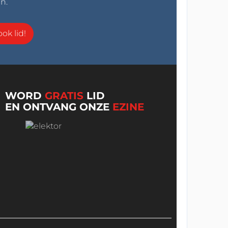
n.
ok lid!
WORD
GRATIS
LID
EN ONTVANG ONZE
EZINE