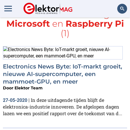
Alle items met de tags
Microsoft
en
Raspberry Pi
Zoeken
(1)
Electronics News Byte: IoT-markt groeit,
nieuwe AI-supercomputer, een
mammoet-GPU, en meer
Door
Elektor Team
In deze uitdagende tijden blijft de
27-05-2020
|
elektronica-industrie innoveren. De afgelopen dagen
lazen we een positief rapport over de toekomst van d...