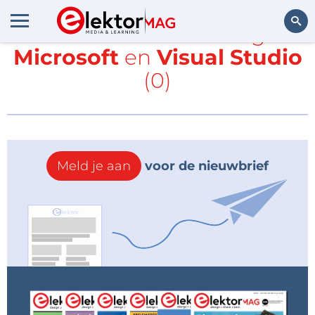
Alle items met de tags
Microsoft
en
Visual Studio
Zoeken
(0)
Meld je aan
voor de nieuwbrief