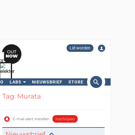
Lid worden
RO
LABS
NIEUWSBRIEF
STORE
eken
Tag: Murata
E-mail alert instellen
inschrijven
Nieuwsbrief