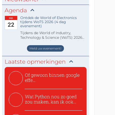
Agenda
Ontdek de World of Electronics
sep
tijdens WoTS 2026 (4 dag
22
evenement)
Tijdens de World of Industry,
Technology & Science (WoTS) 2026
staat de World of Electronics volledi
Meld uw evenement!
Laatste opmerkingen
Of gewoon binnen google
effe
zoeken:https://www.ti...
Wat Python nou zo goed
zou maken, kan ik ook
niet...