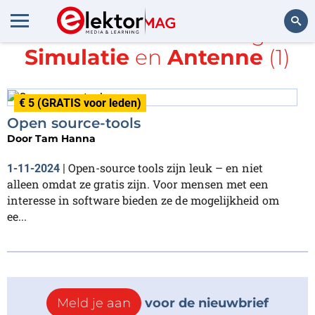
Alle items met de tags
Simulatie
en
Antenne
(1)
Zoeken
€ 5 (GRATIS voor leden)
Open source-tools
Door
Tam Hanna
Open-source tools zijn leuk – en niet
1-11-2024
|
alleen omdat ze gratis zijn. Voor mensen met een
interesse in software bieden ze de mogelijkheid om
ee...
Meld je aan
voor de nieuwbrief