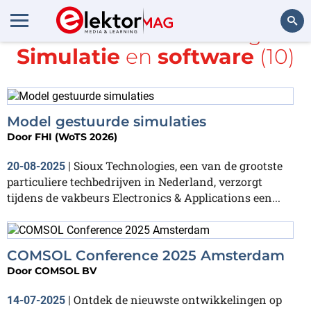
Alle items met de tags
Simulatie
en
software
(10)
Zoeken
Model gestuurde simulaties
Door
FHI (WoTS 2026)
Sioux Technologies, een van de grootste
20-08-2025
|
particuliere techbedrijven in Nederland, verzorgt
tijdens de vakbeurs Electronics & Applications een...
COMSOL Conference 2025 Amsterdam
Door
COMSOL BV
Ontdek de nieuwste ontwikkelingen op
14-07-2025
|