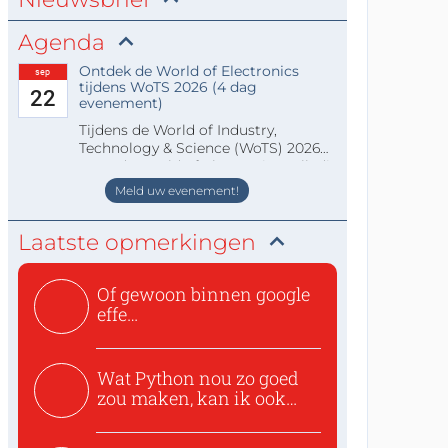
Agenda
Ontdek de World of Electronics
sep
tijdens WoTS 2026 (4 dag
22
evenement)
Tijdens de World of Industry,
Technology & Science (WoTS) 2026
staat de World of Electronics volledi
Meld uw evenement!
Laatste opmerkingen
Of gewoon binnen google
effe
zoeken:https://www.ti...
Wat Python nou zo goed
zou maken, kan ik ook
niet...