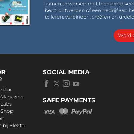
samen te werken met toonaangevende 
bent, ontwerpen of een bedrijf aan he
te leren, verbinden, creëren en groeie
Word o
OR
SOCIAL MEDIA
D
ektor
r Magazine
SAFE PAYMENTS
 Labs
r Shop
en
bij Elektor