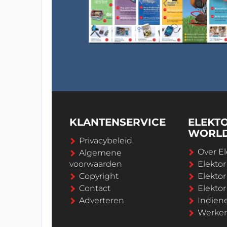
KLANTENSERVICE
ELEKT
WORL
Privacybeleid
Over El
Algemene
voorwaarden
Elekto
Copyright
Elektor
Contact
Elekto
Adverteren
Indien
Werken 