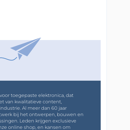
 voor toegepaste elektronica, dat
et van kwalitatieve content,
industrie. Al meer dan 60 jaar
werk bij het ontwerpen, bouwen en
ssingen. Leden krijgen exclusieve
onze online shop, en kansen om