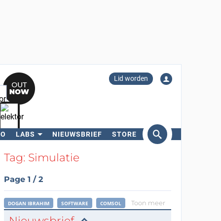
Lid worden
RO
LABS
NIEUWSBRIEF
STORE
eken
Tag: Simulatie
Page 1 / 2
Toon meer
DOGAN IBRAHIM
SOFTWARE
COMSOL
Nieuwsbrief