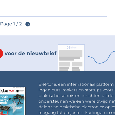
Page 1 / 2
voor de nieuwbrief
Elektor is een internationaal platform
ingenieurs, makers en startups voorzi
praktische kennis en inzichten uit de 
ondersteunen we een wereldwijd net
delen van praktische electronica oplo
toegang tot projecten, kortingen in 