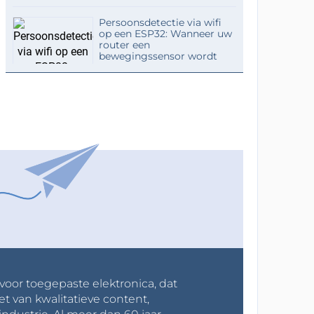
Persoonsdetectie via wifi
op een ESP32: Wanneer uw
router een
bewegingssensor wordt
 voor toegepaste elektronica, dat
et van kwalitatieve content,