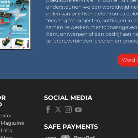
praktische kennis en inzichten uit de 
ondersteunen we een wereldwijd net
delen van praktische electronica oplo
toegang tot projecten, kortingen in 
samen te werken met toonaangevende 
bent, ontwerpen of een bedrijf aan he
te leren, verbinden, creëren en groeie
Word o
OR
SOCIAL MEDIA
D
ektor
r Magazine
SAFE PAYMENTS
 Labs
r Shop