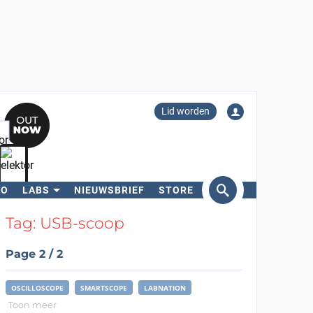
Lid worden
RO
LABS
NIEUWSBRIEF
STORE
eken
Tag: USB-scoop
Page 2 / 2
OSCILLOSCOPE
SMARTSCOPE
LABNATION
Toon meer