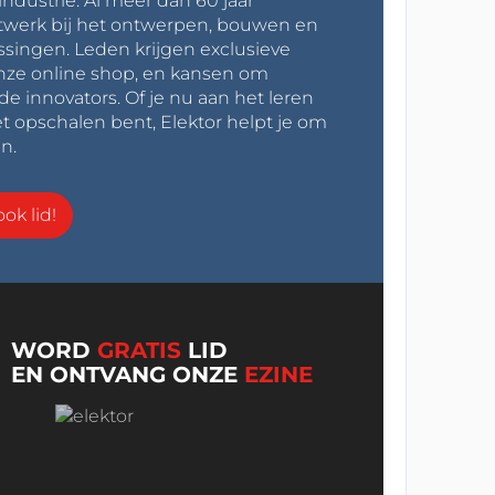
industrie. Al meer dan 60 jaar
werk bij het ontwerpen, bouwen en
ssingen. Leden krijgen exclusieve
onze online shop, en kansen om
innovators. Of je nu aan het leren
t opschalen bent, Elektor helpt je om
n.
ok lid!
WORD
GRATIS
LID
EN ONTVANG ONZE
EZINE