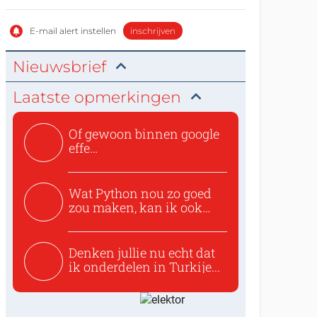
E-mail alert instellen
inschrijven
Nieuwsbrief
Laatste opmerkingen
Of gewoon binnen google
effe
zoeken:https://www.ti...
Wat Python nou zo goed
zou maken, kan ik ook
niet...
Denken jullie nu echt dat
ik onderdelen in Turkije...