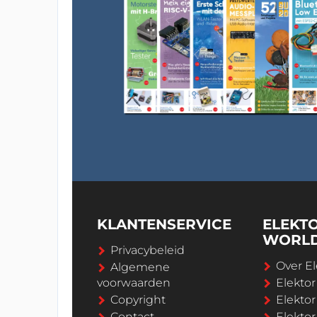
KLANTENSERVICE
ELEKT
WORL
Privacybeleid
Over El
Algemene
voorwaarden
Elekto
Copyright
Elektor
Contact
Elekto