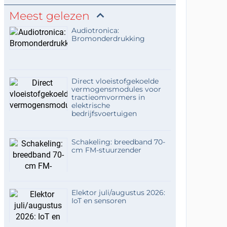
Meest gelezen
Audiotronica:
Bromonderdrukking
Direct vloeistofgekoelde
vermogensmodules voor
tractieomvormers in
elektrische
bedrijfsvoertuigen
Schakeling: breedband 70-
cm FM-stuurzender
Elektor juli/augustus 2026:
IoT en sensoren