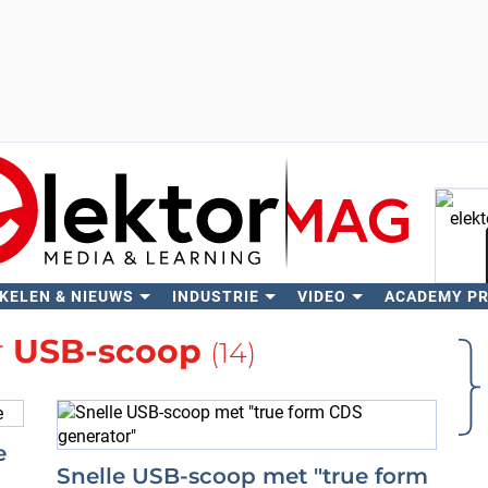
KELEN & NIEUWS
INDUSTRIE
VIDEO
ACADEMY P
Zo
r
USB-scoop
(14)
e
Snelle USB-scoop met "true form