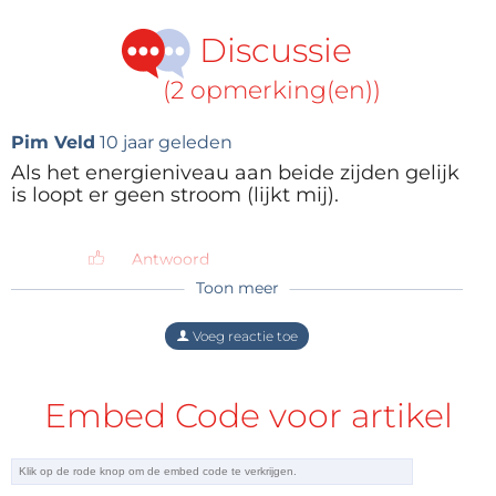
Discussie
(2 opmerking(en))
Pim Veld
10 jaar geleden
Als het energieniveau aan beide zijden gelijk
is loopt er geen stroom (lijkt mij).
Antwoord
Toon meer
Johan Tasche
10 jaar geleden
Ja, Pim heeft gelijk. Sterker nog: zoals
Voeg reactie toe
beschreven ís het helemaal geen diode,
want als het energieniveau ongelijk is
loopt er ook geen stroom!?
Embed Code voor artikel
Antwoord