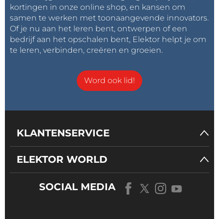
overwogen worden welke techniek de beste is voor
kortingen in onze online shop, en kansen om
de specifieke toepassing voordat een definitieve
samen te werken met toonaangevende innovators.
keuze gemaakt kan worden.
Of je nu aan het leren bent, ontwerpen of een
bedrijf aan het opschalen bent, Elektor helpt je om
te leren, verbinden, creëren en groeien.
Word ook lid!
KLANTENSERVICE
ELEKTOR WORLD
SOCIAL MEDIA