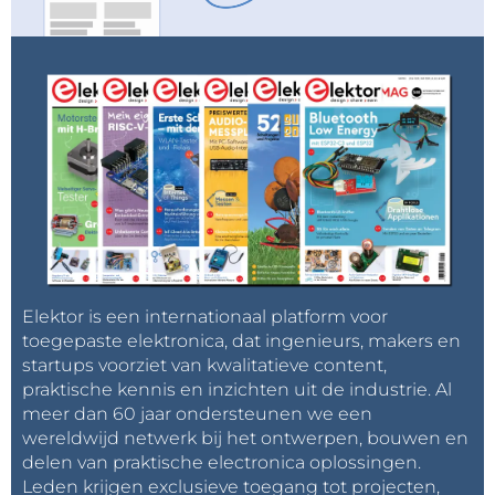
Bij low-side schakelen is er slechts één ground-
verbinding tussen belasting en besturing, waardoor
(nul)potentiaalverschillen bij grote stromen tussen
belasting en besturing vermeden worden. Low-side
schakelen is daarom minder gevoelig voor
zogenaamde aardruis dan high-side schakelen.
Conclusie
Bij een (zware) belasting die alleen aan- of
uitgeschakeld hoeft te worden heeft schakelen van
de voeding (high-side) de voorkeur. Als de belasting
Elektor is een internationaal platform voor
geregeld moet kunnen worden met (naar
toegepaste elektronica, dat ingenieurs, makers en
verhouding) hoogfrequente PWM, zoals bij
startups voorziet van kwalitatieve content,
verlichtings- of verwarmingssystemen, verdient
praktische kennis en inzichten uit de industrie. Al
schakelen in de nul (low-side) de voorkeur. Dan zijn
meer dan 60 jaar ondersteunen we een
wereldwijd netwerk bij het ontwerpen, bouwen en
er ook nog halve H-bruggen die zowel in hoog- als
delen van praktische electronica oplossingen.
laag schakelen… met PWM... Dus zoals altijd moet ook
Leden krijgen exclusieve toegang tot projecten,