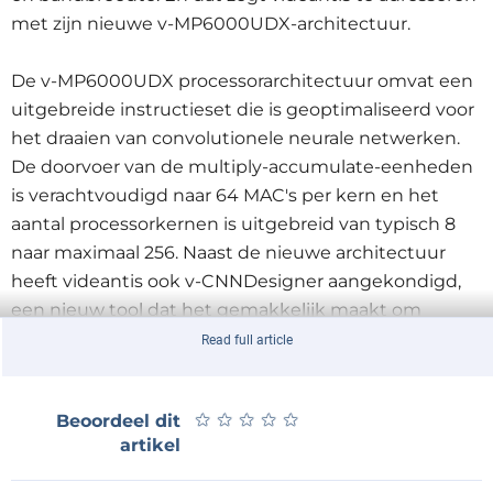
met zijn nieuwe v-MP6000UDX-architectuur.
De v-MP6000UDX processorarchitectuur omvat een
uitgebreide instructieset die is geoptimaliseerd voor
het draaien van convolutionele neurale netwerken.
De doorvoer van de multiply-accumulate-eenheden
is verachtvoudigd naar 64 MAC's per kern en het
aantal processorkernen is uitgebreid van typisch 8
naar maximaal 256. Naast de nieuwe architectuur
heeft videantis ook v-CNNDesigner aangekondigd,
een nieuw tool dat het gemakkelijk maakt om
neurale netwerken die zijn ontworpen en getraind
Read full article
met behulp van frameworks zoals TensorFlow of
Caffe te porten. v-CNNDesigner analyseert,
★
★
★
★
★
★
★
★
★
★
Beoordeel dit
optimaliseert en parallelliseert getrainde neurale
artikel
netwerken voor efficiënte verwerking op de v-
MP6000UDX architectuur. Met dit tool wordt het