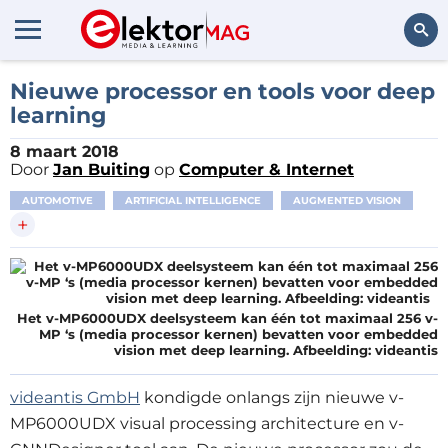
Zoeken
Nieuwe processor en tools voor deep
learning
8 maart 2018
Door
Jan Buiting
op
Computer & Internet
AUTOMOTIVE
ARTIFICIAL INTELLIGENCE
AUGMENTED VISION
+
Het v-MP6000UDX deelsysteem kan één tot maximaal 256 v-
MP ‘s (media processor kernen) bevatten voor embedded
vision met deep learning. Afbeelding: videantis
videantis GmbH
kondigde onlangs zijn nieuwe v-
MP6000UDX visual processing architecture en v-