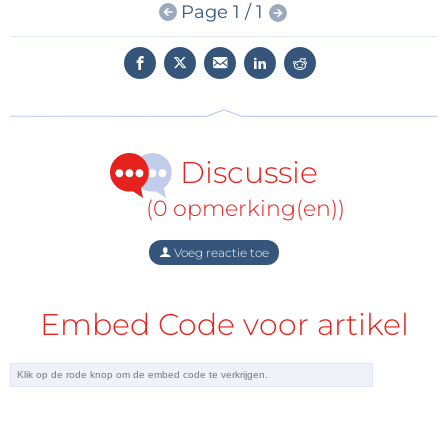
Page 1 / 1
implementeren van een neuraal netwerk volledig
geautomatiseerd en zou het slechts enkele minuten
hoeven te kosten om CNN’s draaiend te krijgen op
de low-power verwerkingsarchitectuur van videantis.
Discussie
(0 opmerking(en))
Voeg reactie toe
Embed Code voor artikel