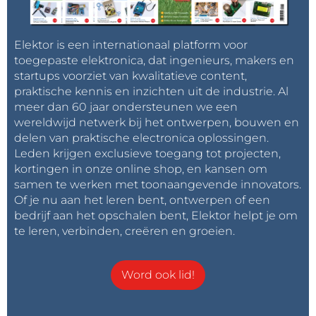
soldeerstift gemonteerd is. In dat geval is het een
kwestie van een offset instellen voor het display,
Elektor is een internationaal platform voor
maar uiteraard heb je dan ook weer een geschikte
toegepaste elektronica, dat ingenieurs, makers en
thermometer nodig.
startups voorziet van kwalitatieve content,
praktische kennis en inzichten uit de industrie. Al
meer dan 60 jaar ondersteunen we een
Figuur 1. Het front is overzichtelijk; de draaiknop voor de temperatuur
wereldwijd netwerk bij het ontwerpen, bouwen en
werkt heel prettig.
delen van praktische electronica oplossingen.
Leden krijgen exclusieve toegang tot projecten,
kortingen in onze online shop, en kansen om
De standaard
samen te werken met toonaangevende innovators.
Om eerlijk te zijn, vind ik deze een beetje
Of je nu aan het leren bent, ontwerpen of een
bedrijf aan het opschalen bent, Elektor helpt je om
tegenvallen. Ik vind het heel prettig als een
te leren, verbinden, creëren en groeien.
standaard stevig op tafel staat en niet mee beweegt
als ik de bout erin zet of eruit haal; in dat opzicht
scoort deze set minder goed. Een beetje meer massa
Word ook lid!
had een betere indruk op me gemaakt.
Er wordt een sponsje meegeleverd om de stift nat te