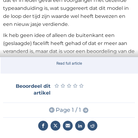
dat er in ieder geval een voorganger met dezelfde
typeaanduiding is, wat suggereert dat dit model in
de loop der tijd zijn waarde wel heeft bewezen en
een nieuw jasje verdiende.
Ik heb geen idee of alleen de buitenkant een
(geslaagde) facelift heeft gehad of dat er meer aan
veranderd is, maar dat is voor een beoordeling van de
huidige versie ook niet zo interessant. Wel belangrijk
Read full article
is de wetenschap dat het blijkbaar geen
eendagsvlieg is en dat geeft voldoende vertrouwen
in de verkrijgbaarheid van een vervangende
★
★
★
★
★
★
★
★
★
★
Beoordeel dit
soldeerbout en reservestiften in de toekomst.
artikel
Het soldeerstation
Page 1 / 1
Op de zware metalen behuizing is weinig aan te
merken. Deze staat als een huis op tafel en verschuift
niet als je de knoppen bedient, precies zoals je het
wilt hebben. Een duidelijk LC-display geeft