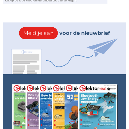
een 4mm-aansluitbus voor de potentiaalvereffening.
Het station heeft geen timer die de temperatuur
automatisch terugregelt als je de bout langere tijd
niet gebruikt. Als je lang plezier wilt hebben van de
Meld je aan
voor de nieuwbrief
soldeerstiften en zuinig wilt zijn met energie, zul je er
zelf aan moeten denken om het soldeerstation tijdig
uit te schakelen.
De enige ‘verborgen’ functie in dit apparaat is de
temperatuurkalibratie, die volgens de handleiding
uitgevoerd moet worden wanneer een andere
soldeerbout wordt aangesloten. Niet iedereen zal
een thermometer bij de hand hebben die zulke
hoge temperaturen (maximaal 450 °C) kan meten;
die is echter onmisbaar bij die afregeling. Het
soldeerstation is in de fabriek al afgeregeld op de
meegeleverde soldeerbout. Verder kan de
temperatuur enigszins afwijken wanneer een andere