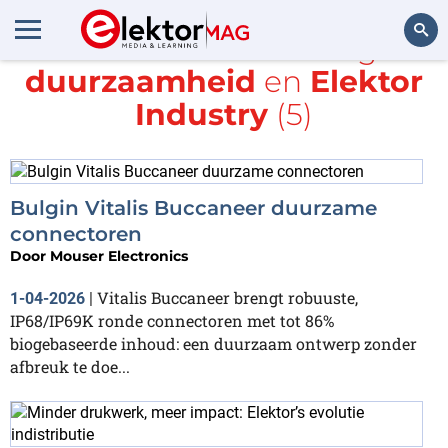
Alle items met de tags
duurzaamheid
en
Elektor
Zoeken
Industry
(5)
Bulgin Vitalis Buccaneer duurzame
connectoren
Door
Mouser Electronics
Vitalis Buccaneer brengt robuuste,
1-04-2026
|
IP68/IP69K ronde connectoren met tot 86%
biogebaseerde inhoud: een duurzaam ontwerp zonder
afbreuk te doe...