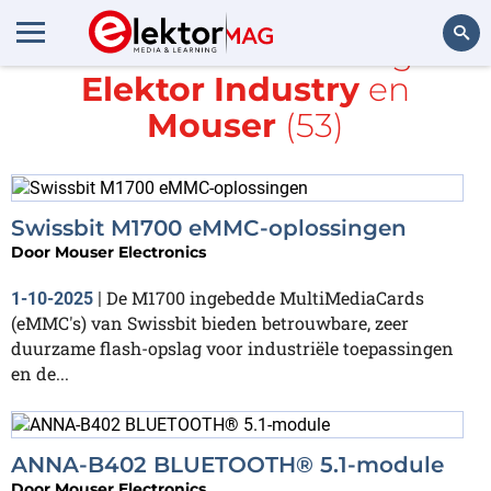
Alle items met de tags
Elektor Industry
en
Zoeken
Mouser
(53)
Swissbit M1700 eMMC-oplossingen
Door
Mouser Electronics
De M1700 ingebedde MultiMediaCards
1-10-2025
|
(eMMC's) van Swissbit bieden betrouwbare, zeer
duurzame flash-opslag voor industriële toepassingen
en de...
ANNA-B402 BLUETOOTH® 5.1-module
Door
Mouser Electronics