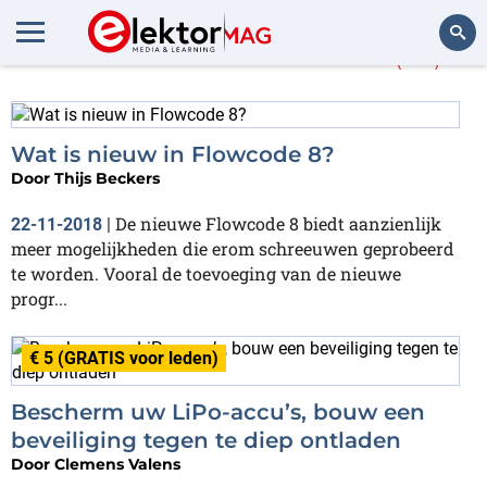
Meer over
Flowcode
(29)
Zoeken
Wat is nieuw in Flowcode 8?
Door
Thijs Beckers
De nieuwe Flowcode 8 biedt aanzienlijk
22-11-2018
|
meer mogelijkheden die erom schreeuwen geprobeerd
te worden. Vooral de toevoeging van de nieuwe
progr...
€ 5 (GRATIS voor leden)
Bescherm uw LiPo-accu’s, bouw een
beveiliging tegen te diep ontladen
Door
Clemens Valens