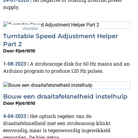
24-01-2026
|
supply.
Voorstel
Turntable Speed Adjustment Helper
Part 2
Door
Pjotr1010
A stroboscope disk for 60 Hz mains and an
1-08-2023
|
Arduino program to produce 120 Hz pulses.
Bouw een draaitafelsnelheid instelhulp
Door
Pjotr1010
Het optisch regelen van de
4-04-2023
|
draaitafelsnelheid met een stroboscoop klinkt
eenvoudig, maar is tegenwoordig ingewikkeld
geworden. De hier getoo...