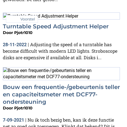
Voorstel
Turntable Speed Adjustment Helper
Door
Pjotr1010
Adjusting the speed of a turntable has
28-11-2022
|
become difficult with modern LED lights. Stroboscope
disks are expensive if available at all. Disks i...
Bouw een frequentie-/gebeurtenis teller
en capaciteitsmeter met DCF77-
ondersteuning
Door
Pjotr1010
Nu ik toch bezig ben, kan ik deze functie
7-09-2021
|
net zo goed ook toevoegen. Klinkt dat bekend? Dit is