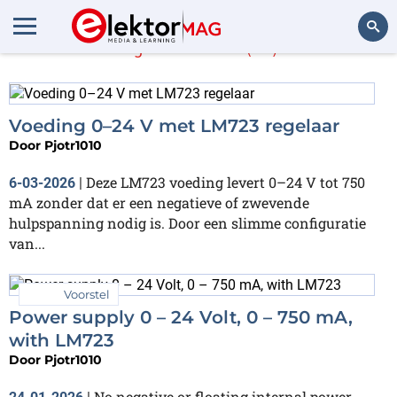
Pjotr1010
(12)
Zoeken
Voeding 0–24 V met LM723 regelaar
Door
Pjotr1010
Deze LM723 voeding levert 0–24 V tot 750
6-03-2026
|
mA zonder dat er een negatieve of zwevende
hulpspanning nodig is. Door een slimme configuratie
van...
Voorstel
Power supply 0 – 24 Volt, 0 – 750 mA,
with LM723
Door
Pjotr1010
No negative or floating internal power