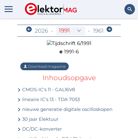
Archief voor leden
Zoeken
2026
-
-
1961
e
1991-6
Download magazine
Inhoudsopgave
CMOS-IC's 11 - GAL16V8
lineaire IC's 13 - TDA 7053
nieuwe generatie digitale oscilloskopen
30 jaar Elektuur
DC/DC-konverter