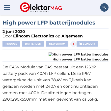
Zoeken
High power LFP batterijmodules
2 juni 2020
Door
Elincom Electronics
op
Algemeen
+
MODULE
BATTERIJEN
NEWSROOM
ELINCOM
High power LFP batterijmodules
De EASy Module van EAS bestaat uit een 12S2P
battery pack van 40Ah LFP cellen. Deze IP67
watergekoelde unit van 38,4V en 3,1kWh kan
geladen worden met 240A en continu ontladen
worden met 400A. De afmetingen bedragen
290x290x550mm met een gewicht van ca 55kg.