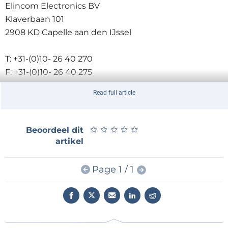
Elincom Electronics BV
Klaverbaan 101
2908 KD Capelle aan den IJssel
T: +31-(0)10- 26 40 270
F: +31-(0)10- 26 40 275
Read full article
info@elincom.nl
www.elincom.nl
newsroom
★
★
★
★
★
★
★
★
★
★
Beoordeel dit
artikel
Page 1 / 1