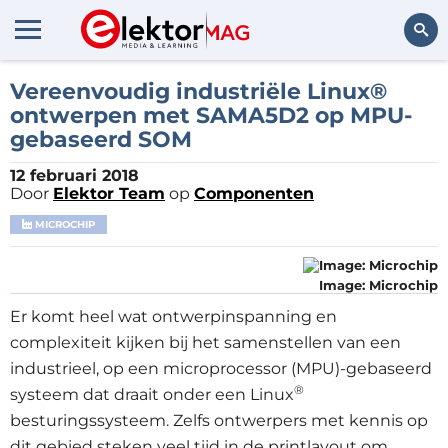
Zoeken
Vereenvoudig industriële Linux®
ontwerpen met SAMA5D2 op MPU-
gebaseerd SOM
12 februari 2018
Door
Elektor Team
op
Componenten
MICROCHIP
Image: Microchip
Er komt heel wat ontwerpinspanning en
complexiteit kijken bij het samenstellen van een
industrieel, op een microprocessor (MPU)-gebaseerd
®
systeem dat draait onder een Linux
besturingssysteem. Zelfs ontwerpers met kennis op
dit gebied steken veel tijd in de printlayout om