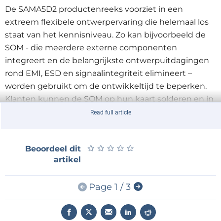
De SAMA5D2 productenreeks voorziet in een
extreem flexibele ontwerpervaring die helemaal los
staat van het kennisniveau. Zo kan bijvoorbeeld de
SOM - die meerdere externe componenten
integreert en de belangrijkste ontwerpuitdagingen
rond EMI, ESD en signaalintegriteit elimineert –
worden gebruikt om de ontwikkeltijd te beperken.
Klanten kunnen de SOM op hun kaart solderen en in
productie brengen, of kan worden gebruikt als een
Read full article
referentie-ontwerp, samen met de gratis schema’s,
ontwerp- en Gerber bestanden en een complete
★
★
★
★
★
★
★
★
★
★
Beoordeel dit
onderdelenlijst die online beschikbaar zijn. Klanten
artikel
kunnen ook de overschakeling maken van de SOM
naar de SiP of de MPU zelf, afhankelijk van waar hun
Page 1 / 3
ontwerp om vraagt. Het maakt niet uit welke
component een klant kiest, alle producten worden
ondersteund door Microchip’s klantgestuurde