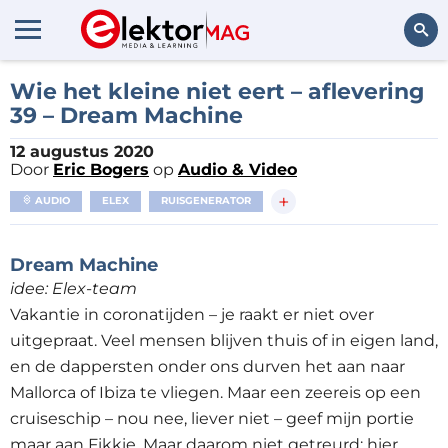
Zoeken
Wie het kleine niet eert – aflevering
39 – Dream Machine
12 augustus 2020
Door
Eric Bogers
op
Audio & Video
+
AUDIO
ELEX
RUISGENERATOR
Dream Machine
idee: Elex-team
Vakantie in coronatijden – je raakt er niet over
uitgepraat. Veel mensen blijven thuis of in eigen land,
en de dappersten onder ons durven het aan naar
Mallorca of Ibiza te vliegen. Maar een zeereis op een
cruiseschip – nou nee, liever niet – geef mijn portie
maar aan Fikkie. Maar daarom niet getreurd: hier