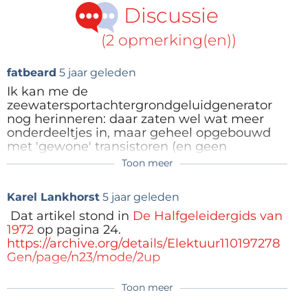
Discussie
Zo’n zenerende transistor ruist dat het een lieve lust
is; opamp IC2 versterkt deze ruis voldoende om er
(2 opmerking(en))
een luidsprekertje mee aan te sturen. Met FET T1
hebben we deze versterker omgetoverd tot een
fatbeard
5 jaar geleden
soort spanningsgestuurde versterker (
Voltage
Ik kan me de
Controlled Amplifier
zeewatersportachtergrondgeluidgenerator
of VCA): de versterking neemt
nog herinneren: daar zaten wel wat meer
toe en af in het tempo van onze zaagtand.
onderdeeltjes in, maar geheel opgebouwd
De bouw van de schakeling (met ‘klassieke’
met 'gewone' transistoren (en geen
onderdelen op gaatjesprint) zal voor niemand een
afregelpunten!).
Toon meer
Het geluidsritme was iets meer random,
probleem zijn; rest ons nog u een fijne cruise te
meer zoals je het aan de kust hoort.
wensen!
Karel Lankhorst
5 jaar geleden
Zal nog wel ff zoeken, ik moet dat schema
Dat artikel stond in
De Halfgeleidergids van
nog ergens hebben.
1972
op pagina 24.
https://archive.org/details/Elektuur110197278
Antwoord
Gen/page/n23/mode/2up
Toon meer
zwsaggg.png
(110kb)