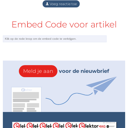
Voeg reactie toe
Antwoord
Embed Code voor artikel
Meld je aan
voor de nieuwbrief