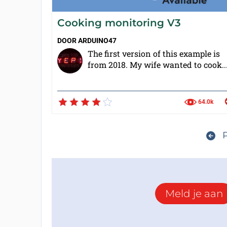
Cooking monitoring V3
DOOR
ARDUINO47
The first version of this example is
from 2018. My wife wanted to cook..
64.0k
P
Meld je aan