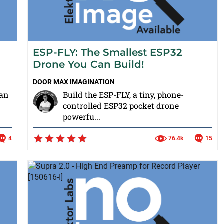
ESP-FLY: The Smallest ESP32
Drone You Can Build!
DOOR
MAX IMAGINATION
 an
Build the ESP-FLY, a tiny, phone-
controlled ESP32 pocket drone
powerfu...
4
76.4k
15