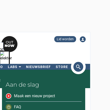
Lid worden
RO
LABS
NIEUWSBRIEF
STORE
eken
t
Aan de slag
Maak een nieuw project
FAQ