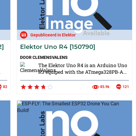
Gepubliceerd in Elektor
2]
Elektor Uno R4 [150790]
DOOR
CLEMENSVALENS
The Elektor Uno R4 is an Arduino Uno
.
R3 equiped with the ATmega328PB-A...
82
85.9k
121