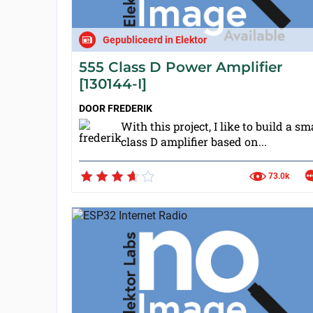
Gepubliceerd in Elektor
555 Class D Power Amplifier
[130144-I]
DOOR
FREDERIK
With this project, I like to build a sm
class D amplifier based on...
73.0k