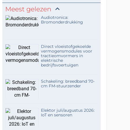
Meest gelezen
Audiotronica:
Bromonderdrukking
Direct vloeistofgekoelde
vermogensmodules voor
tractieomvormers in
elektrische
bedrijfsvoertuigen
Schakeling: breedband 70-
cm FM-stuurzender
Elektor juli/augustus 2026:
IoT en sensoren