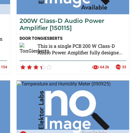
200W Class-D Audio Power
Amplifier [150115]
on
DOOR
TONGIESBERTS
This is a single PCB 200 W Class-D
Audio Power Amplifier fully designe...
154
64.2k
33