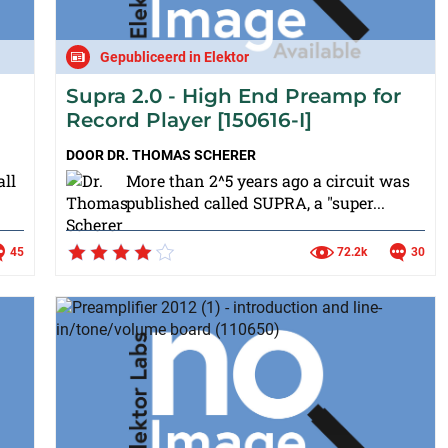
Gepubliceerd in Elektor
Supra 2.0 - High End Preamp for
Record Player [150616-I]
DOOR
DR. THOMAS SCHERER
all
More than 2^5 years ago a circuit was
published called SUPRA, a "super...
45
72.2k
30