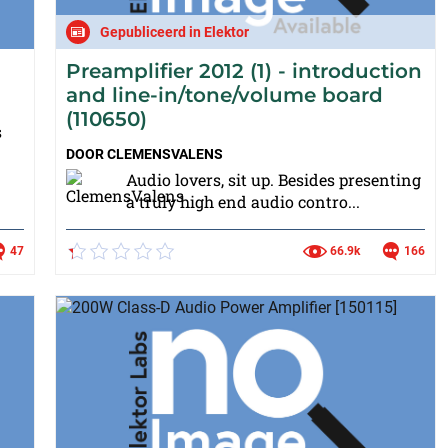
Gepubliceerd in Elektor
Preamplifier 2012 (1) - introduction
and line-in/tone/volume board
(110650)
s
DOOR
CLEMENSVALENS
Audio lovers, sit up. Besides presenting
a truly high end audio contro...
47
66.9k
166