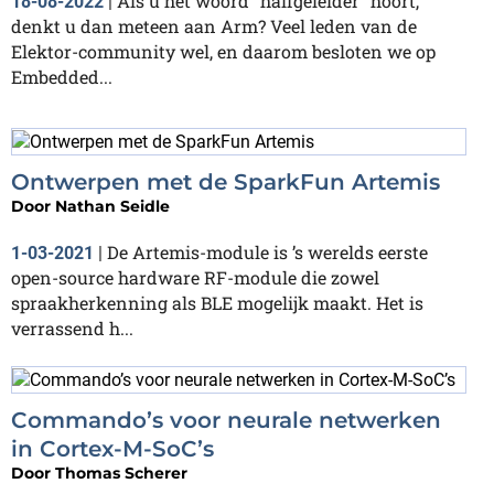
Als u het woord "halfgeleider" hoort,
18-08-2022
|
denkt u dan meteen aan Arm? Veel leden van de
Elektor-community wel, en daarom besloten we op
Embedded...
Ontwerpen met de SparkFun Artemis
Door
Nathan Seidle
De Artemis-module is ’s werelds eerste
1-03-2021
|
open-source hardware RF-module die zowel
spraakherkenning als BLE mogelijk maakt. Het is
verrassend h...
Commando’s voor neurale netwerken
in Cortex-M-SoC’s
Door
Thomas Scherer