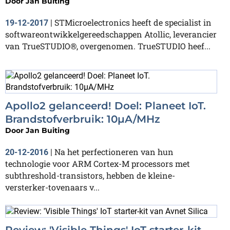
Door
Jan Buiting
STMicroelectronics heeft de specialist in
19-12-2017
|
softwareontwikkelgereedschappen Atollic, leverancier
van TrueSTUDIO®, overgenomen. TrueSTUDIO heef...
Apollo2 gelanceerd! Doel: Planeet IoT.
Brandstofverbruik: 10µA/MHz
Door
Jan Buiting
Na het perfectioneren van hun
20-12-2016
|
technologie voor ARM Cortex-M processors met
subthreshold-transistors, hebben de kleine-
versterker-tovenaars v...
Review: 'Visible Things' IoT starter-kit