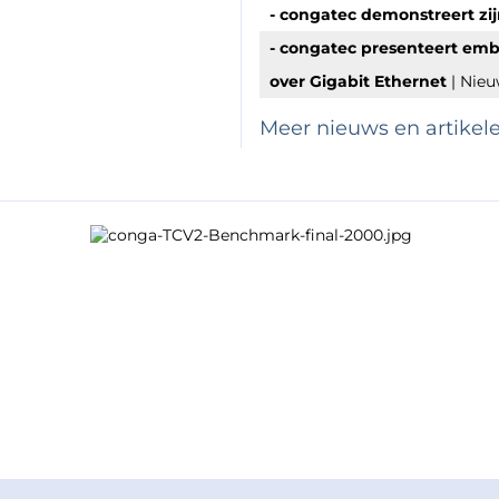
- congatec demonstreert zi
- congatec presenteert em
over Gigabit Ethernet
| Nie
Meer nieuws en artikel