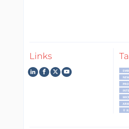
Links
Ta
EMB
NE
PRO
INT
MIC
AR
R