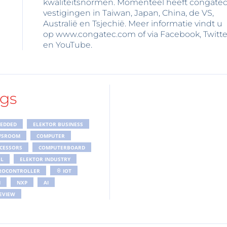
kwaliteitsnormen. Momenteel heeft congate
vestigingen in Taiwan, Japan, China, de VS,
Australië en Tsjechië. Meer informatie vindt u
op www.congatec.com of via Facebook, Twitte
en YouTube.
gs
EDDED
ELEKTOR BUSINESS
WSROOM
COMPUTER
CESSORS
COMPUTERBOARD
EL
ELEKTOR INDUSTRY
ROCONTROLLER
IOT
M
NXP
AI
EVIEW