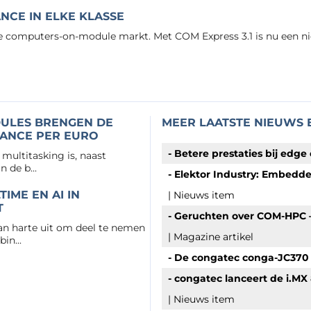
NCE IN ELKE KLASSE
de computers-on-module markt. Met COM Express 3.1 is nu een n
ULES BRENGEN DE
MEER LAATSTE NIEUWS 
ANCE PER EURO
- Betere prestaties bij edg
multitasking is, naast
 de b...
- Elektor Industry: Embedd
IME EN AI IN
| Nieuws item
T
- Geruchten over COM-HPC
an harte uit om deel te nemen
| Magazine artikel
in...
- De congatec conga-JC370
- congatec lanceert de i.M
| Nieuws item