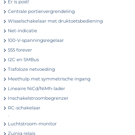
Er is post!
Centrale portiervergrendeling
Wisselschakelaar met druktoetsbediening
Net-indicatie
100-V-spanningsregelaar
555 forever
I2C en SMBus
Trafoloze netvoeding
Meethulp met symmetrische ingang
Lineaire NiCd/NiMh-lader
Inschakelstroombegrenzer
RC-schakelaar
.
Luchtstroom-monitor
Zuinig relais